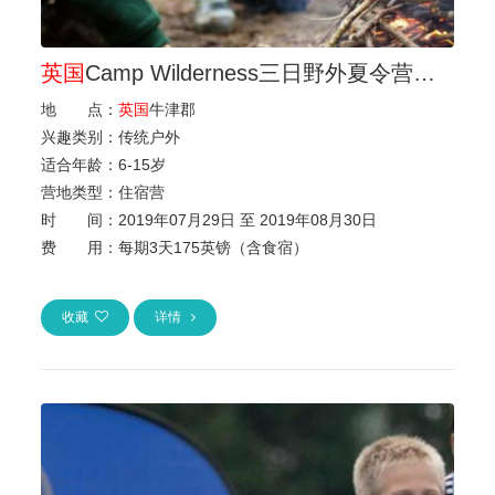
英国
Camp Wilderness三日野外夏令营（待定）
地 点：
英国
牛津郡
兴趣类别：
传统户外
适合年龄：
6
-
15岁
营地类型：
住宿营
时 间：
2019年07月29日 至 2019年08月30日
费 用：
每期3天175英镑（含食宿）
收藏
详情