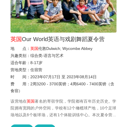
英国
Our World英语与戏剧舞蹈夏令营
地 点：
英国
伦敦Dulwich; Wycombe Abbey
兴趣类别：
综合类-语言与艺术
适合年龄：
8
-
17岁
营地类型：
住宿营
时 间：
2023年07月17日 至 2023年08月14日
费 用：
2周3200 - 3700英镑；4周6400 - 7400英镑（含
食宿）
该营地在
英国
著名的寄宿学院，学院都有百年历史历史。学
院拥有宽阔的户外空间，学校有12个橄榄球产地，10个足球
场地以及8个板球场，还有1个体能训练中心。本次夏令营在
帮助同学们提高英语水平的同时，帮助...