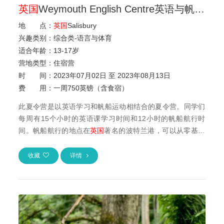
英国
Weymouth English Centre英语与帆船夏令营
地 点：
英国
Salisbury
兴趣类别：
综合类-语言与体育
适合年龄：
13
-
17岁
营地类型：
住宿营
时 间：
2023年07月02日 至 2023年08月13日
费 用：
一周750英镑（含食宿）
此夏令营是以英语学习和帆船运动相结合的夏令营。同学们
每周有15个小时的英语课学习时间和12小时的帆船航行时
间。帆船航行的地点在
英国
著名的波特兰港，可以从零基础
学起。在学习了多种船型的帆船...
收藏
详情