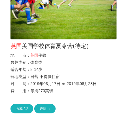
英国
美国学校体育夏令营(待定）
地 点：
英国
伦敦
兴趣类别：
体育类
适合年龄：
8
-
14岁
营地类型：
日营-不提供住宿
时 间：
2019年06月17日 至 2019年08月23日
费 用：
每周270英镑
收藏
详情