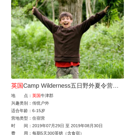
英国
Camp Wilderness五日野外夏令营（待定）
地 点：
英国
牛津郡
兴趣类别：
传统户外
适合年龄：
6
-
15岁
营地类型：
住宿营
时 间：
2019年07月29日 至 2019年08月30日
费 用：
每期5天300英镑（含食宿）