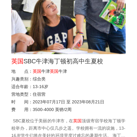
英国
SBC牛津海丁顿初高中生夏校
地 点：
英国
牛津
英国
牛津
兴趣类别：
综合类
适合年龄：
13
-
16岁
营地类型：
住宿营
时 间：
2023年07月17日 至 2023年08月21日
费 用：
3500-4000 英镑/2周
SBC夏校位于美丽的牛津市，在
英国
顶级寄宿学校海丁顿学
校举办，距离市中心仅几步之遥。学校拥有一流的设施，13-
16岁学生们将在美好的环境里度过难忘的暑期生活。 海丁顿