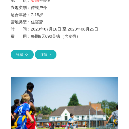
地 点：
英国
特鲁罗
兴趣类别：
传统户外
适合年龄：
7
-
15岁
营地类型：
住宿营
时 间：
2023年07月16日 至 2023年08月25日
费 用：
每期6天690英镑（含食宿）
收藏
详情