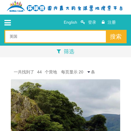
English
登录
注册
搜索
筛选
一共找到了
44
个营地
每页显示
条