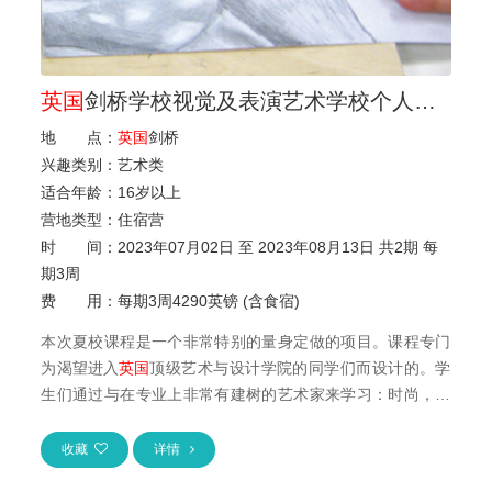
英国
剑桥学校视觉及表演艺术学校个人作品集准备暑期课程
地 点：
英国
剑桥
兴趣类别：
艺术类
适合年龄：
16岁
以上
营地类型：
住宿营
时 间：
2023年07月02日 至 2023年08月13日 共2期 每
期3周
费 用：
每期3周4290英镑 (含食宿)
本次夏校课程是一个非常特别的量身定做的项目。课程专门
为渴望进入
英国
顶级艺术与设计学院的同学们而设计的。学
生们通过与在专业上非常有建树的艺术家来学习：时尚，平
面设计，插图，曲面设计，三维设计...
收藏
详情