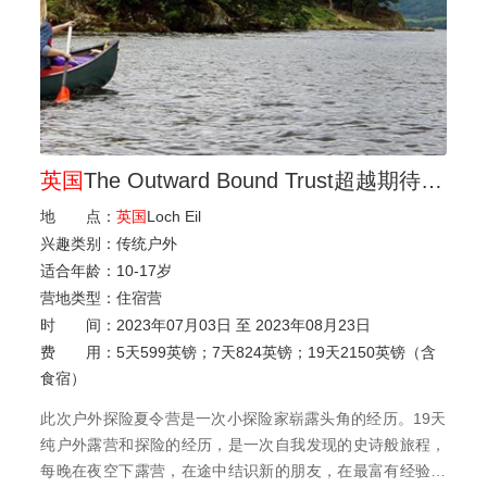
英国
The Outward Bound Trust超越期待探险夏令营
地 点：
英国
Loch Eil
兴趣类别：
传统户外
适合年龄：
10
-
17岁
营地类型：
住宿营
时 间：
2023年07月03日 至 2023年08月23日
费 用：
5天599英镑；7天824英镑；19天2150英镑（含
食宿）
此次户外探险夏令营是一次小探险家崭露头角的经历。19天
纯户外露营和探险的经历，是一次自我发现的史诗般旅程，
每晚在夜空下露营，在途中结识新的朋友，在最富有经验的