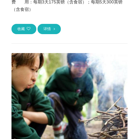
费 用：
每期3天175英镑（含食宿）；每期5天300英镑
（含食宿）
收藏
详情